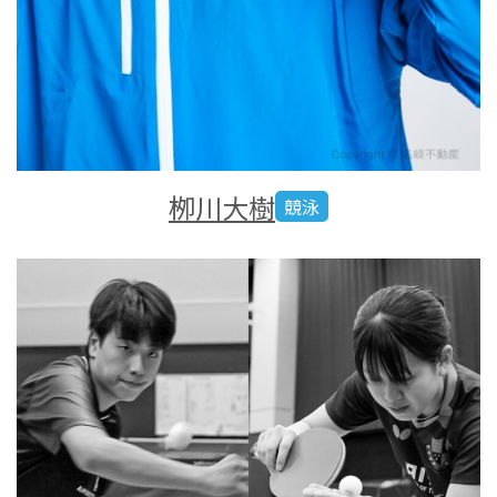
栁川大樹
競泳