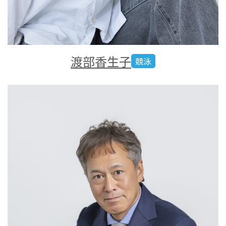
渡部香生子
競泳