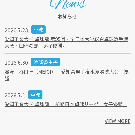
News
お知らせ
2026.7.23
卓球
愛知工業大学 卓球部 第95回・全日本大学総合卓球選手権
大会・団体の部 男子優勝。
2026.6.30
渡部香生子
競泳 谷口卓（MEIGI） 愛知県選手権水泳競技大会 優
勝
2026.7.1
卓球
愛知工業大学 卓球部 前期日本卓球リーグ 女子優勝。
VIEW MORE