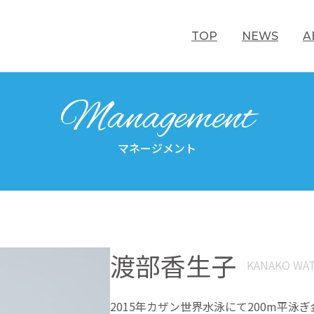
TOP
NEWS
A
Management
マネージメント
渡部香生子
KANAKO WA
2015年カザン世界水泳にて200m平泳