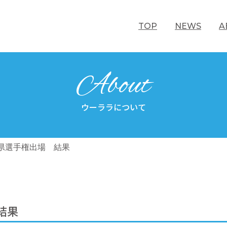
TOP
NEWS
A
About
ウーララについて
県選手権出場 結果
結果