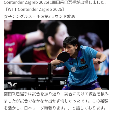
Contender Zagreb 2026に面田采巳選手が出場しました。
【WTT Contender Zagreb 2026】
女子シングルス – 予選第3ラウンド敗退
面田采巳選手は試合を振り返り「試合に向けて練習を積み
ましたが試合でなかなか出せず悔しかったです。この経験
を活かし、日本リーグ頑張ります。」と話しております。